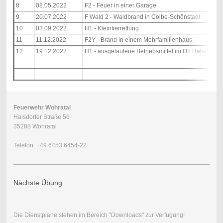
8
08.05.2022
F2 - Feuer in einer Garage
9
20.07.2022
F Wald 2 - Waldbrand in Cölbe-Schönstadt
10
03.09.2022
H1 - Kleintierrettung
11
11.12.2022
F2Y - Brand in einem Mehrfamilienhaus
12
19.12.2022
H1 - ausgelaufene Betriebsmittel im OT Halsdorf
Feuerwehr Wohratal
Halsdorfer Straße 56
35288 Wohratal
Telefon: +49 6453 6454-22
Nächste Übung
Die Dienstpläne stehen im Bereich "Downloads" zur Verfügung!