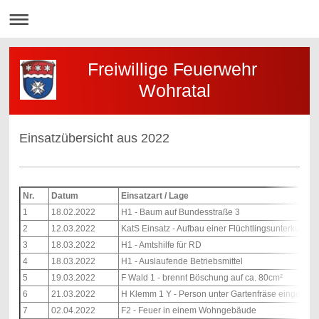
Freiwillige Feuerwehr
Wohratal
Einsatzübersicht aus 2022
Nr.
Datum
Einsatzart / Lage
1
18.02.2022
H1 - Baum auf Bundesstraße 3
2
12.03.2022
KatS Einsatz - Aufbau einer Flüchtlingsunterkunft
3
18.03.2022
H1 - Amtshilfe für RD
4
18.03.2022
H1 - Auslaufende Betriebsmittel
5
19.03.2022
F Wald 1 - brennt Böschung auf ca. 80cm²
6
21.03.2022
H Klemm 1 Y - Person unter Gartenfräse eingekle
7
02.04.2022
F2 - Feuer in einem Wohngebäude